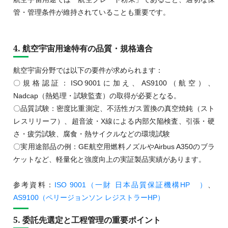
管・管理条件が維持されていることも重要です。
4. 航空宇宙用途特有の品質・規格適合
航空宇宙分野では以下の要件が求められます：
〇規格認証：ISO 9001に加え、AS9100（航空）、
Nadcap（熱処理・試験監査）の取得が必要となる。
〇品質試験：密度比重測定、不活性ガス置換の真空焼鈍（スト
レスリリーフ）、超音波・X線による内部欠陥検査、引張・硬
さ・疲労試験、腐食・熱サイクルなどの環境試験
〇実用途部品の例：GE航空用燃料ノズルやAirbus A350のブラ
ケットなど、軽量化と強度向上の実証製品実績があります。
参考資料：
ISO 9001（一財 日本品質保証機構HP ）
、
AS9100（ペリージョンソン レジストラーHP）
5. 委託先選定と工程管理の重要ポイント