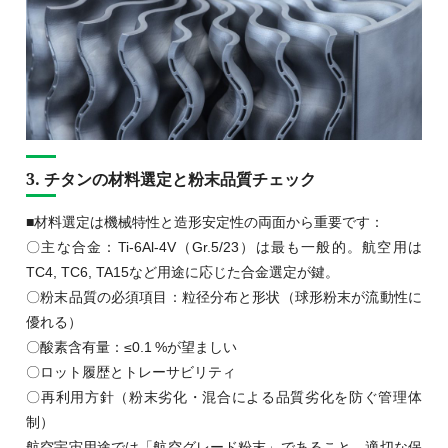
3. チタンの材料選定と粉末品質チェック
■材料選定は機械特性と造形安定性の両面から重要です：
〇主な合金：Ti‑6Al‑4V（Gr.5/23）は最も一般的。航空用は
TC4, TC6, TA15など用途に応じた合金選定が鍵。
〇粉末品質の必須項目：粒径分布と形状（球形粉末が流動性に
優れる）
〇酸素含有量：≤0.1 %が望ましい
〇ロット履歴とトレーサビリティ
〇再利用方針（粉末劣化・混合による品質劣化を防ぐ管理体
制）
航空宇宙用途では「航空グレード粉末」であること、適切な保