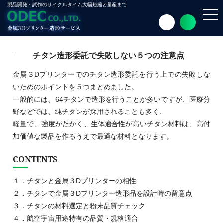
製品開発・試作のサイクルタイム大幅短縮と量産まで
toggl
navig
チタン造形委託で失敗しない５つの注意点
金属３Dプリンターでのチタン造形委託を行う上での失敗しな
いためのポイントを５つまとめました。
一般的には、64チタンで造形を行うことが多いですが、医療分
野などでは、純チタンが採用されることも多く、
軽量で、強度がたかく、生体適合性が高いチタン材料は、高付
加価値な製品を作るうえで最適な材料となります。
CONTENTS
１．チタンと金属３Dプリンターの相性
２．チタンで金属３Dプリンター造形品を設計時の留意点
３．チタンの材料選定と粉末品質チェック
４．航空宇宙用途特有の品質・規格適合