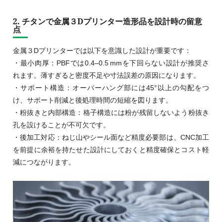
2. チタンで金属３Dプリンター造形品を設計時の留意
点
金属３Dプリンターでは以下を意識した設計が重要です：
・最小肉厚：PBFでは0.4–0.5 mmを下回らない設計が推奨さ
れます。薄すぎると密度不足や寸法誤差の原因になります。
・サポート構造：オーバーハング部には45°以上の勾配をつ
け、サポート削減と後処理時間の短縮を図ります。
・粉抜きと内部構造：格子構造には粉が残留しないよう粉抜き
孔を設けることが不可欠です。
・後加工対応：ねじ山やシール面など精度必要部は、CNC加工
を前提に余裕を持たせた設計にしておくと精度確保とコスト軽
減につながります。