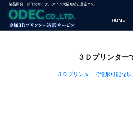
製品開発・試作のサイクルタイム大幅短縮と量産まで
HOME
３Ｄプリンター
３Ｄプリンターで造形可能な鉄