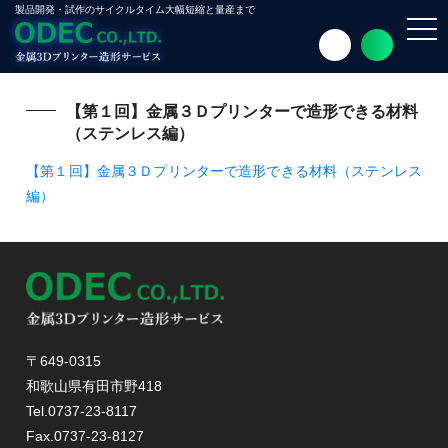
製品開発・試作のサイクルタイム大幅短縮と量産まで
toggl
navig
【第１回】金属３Ｄプリンターで造形できる材料
（ステンレス編）
【第１回】金属３Ｄプリンターで造形できる材料（ステンレス
編）
〒649-0315
和歌山県有田市野418
Tel.0737-23-8117
Fax.0737-23-8127